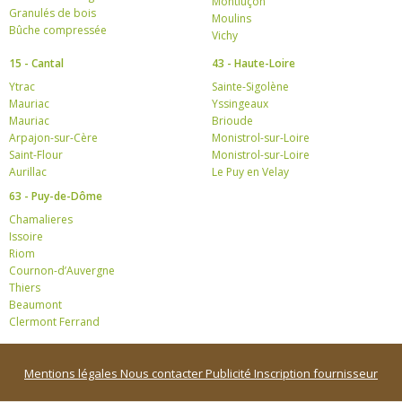
Montluçon
Granulés de bois
Moulins
Bûche compressée
Vichy
15 - Cantal
43 - Haute-Loire
Ytrac
Sainte-Sigolène
Mauriac
Yssingeaux
Mauriac
Brioude
Arpajon-sur-Cère
Monistrol-sur-Loire
Saint-Flour
Monistrol-sur-Loire
Aurillac
Le Puy en Velay
63 - Puy-de-Dôme
Chamalieres
Issoire
Riom
Cournon-d’Auvergne
Thiers
Beaumont
Clermont Ferrand
Mentions légales
Nous contacter
Publicité
Inscription fournisseur