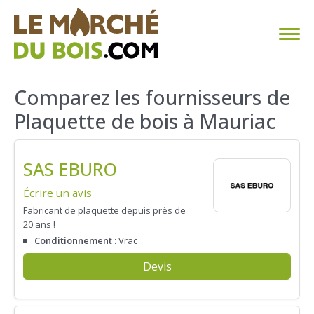
CHAUFFAGE AU BOIS
Comparez les fournisseurs de
Plaquette de bois à Mauriac
FAQ
CALCULER SA CONSOMMATION
SAS EBURO
TROUVER SON FOURNISSEUR
Écrire un avis
Fabricant de plaquette depuis près de
20 ans !
BLOG
Conditionnement :
Vrac
ESPACE PRO
Devis