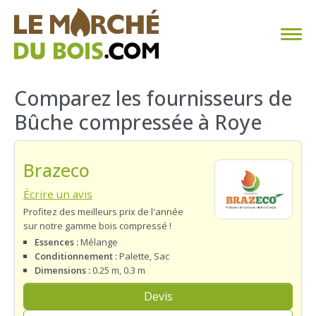
CHAUFFAGE AU BOIS
Comparez les fournisseurs de
Bûche compressée à Roye
FAQ
CALCULER SA CONSOMMATION
Brazeco
TROUVER SON FOURNISSEUR
Écrire un avis
Profitez des meilleurs prix de l'année
sur notre gamme bois compressé !
BLOG
Essences :
Mélange
Conditionnement :
Palette, Sac
ESPACE PRO
Dimensions :
0.25 m, 0.3 m
Devis