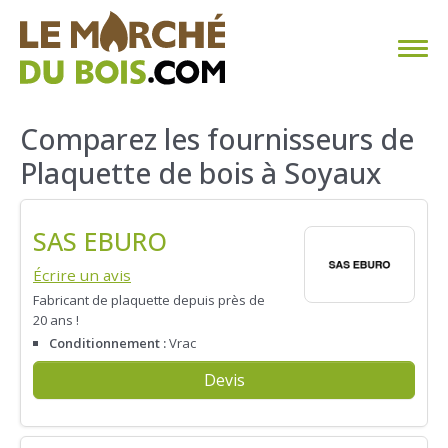
CHAUFFAGE AU BOIS
Comparez les fournisseurs de
Plaquette de bois à Soyaux
FAQ
CALCULER SA CONSOMMATION
SAS EBURO
TROUVER SON FOURNISSEUR
Écrire un avis
Fabricant de plaquette depuis près de
20 ans !
BLOG
Conditionnement :
Vrac
ESPACE PRO
Devis