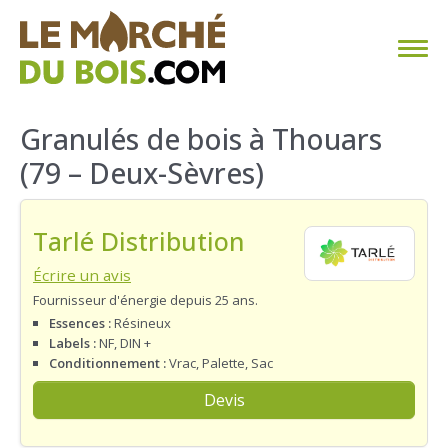
CHAUFFAGE AU BOIS
Granulés de bois à Thouars
(79 – Deux-Sèvres)
FAQ
CALCULER SA CONSOMMATION
Tarlé Distribution
TROUVER SON FOURNISSEUR
Écrire un avis
Fournisseur d'énergie depuis 25 ans.
BLOG
Essences :
Résineux
Labels :
NF, DIN +
Conditionnement :
Vrac, Palette, Sac
ESPACE PRO
Devis