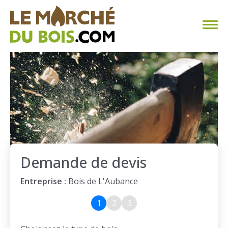
CHAUFFAGE AU BOIS
FAQ
CALCULER SA CONSOMMATION
TROUVER SON FOURNISSEUR
Demande de devis
BLOG
Entreprise :
Bois de L'Aubance
ESPACE PRO
1
2
3