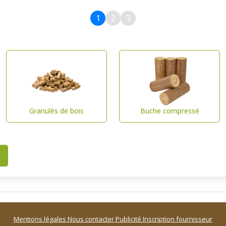
1
2
3
Granulés de bois
Buche compressé
Mentions légales
Nous contacter
Publicité
Inscription fournisseur