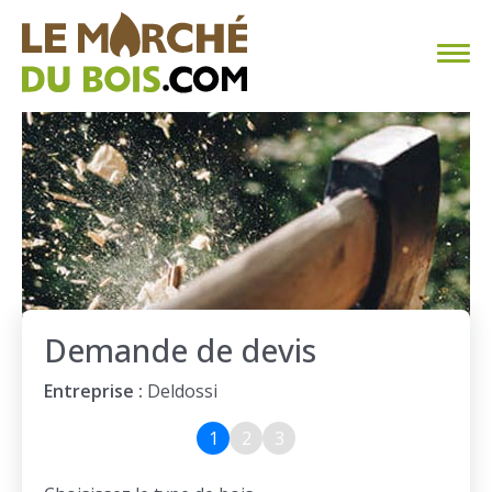
CHAUFFAGE AU BOIS
FAQ
CALCULER SA CONSOMMATION
TROUVER SON FOURNISSEUR
Demande de devis
BLOG
Entreprise :
Deldossi
ESPACE PRO
1
2
3