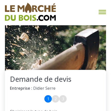
CHAUFFAGE AU BOIS
FAQ
CALCULER SA CONSOMMATION
TROUVER SON FOURNISSEUR
Demande de devis
BLOG
Entreprise :
Didier Serre
ESPACE PRO
1
2
3