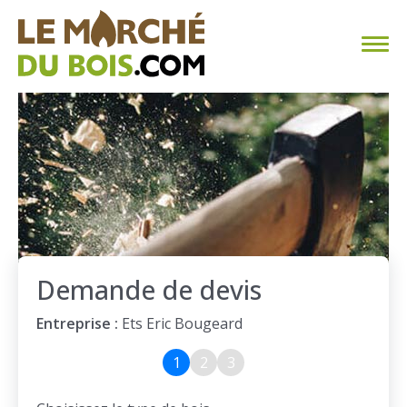
CHAUFFAGE AU BOIS
FAQ
CALCULER SA CONSOMMATION
TROUVER SON FOURNISSEUR
Demande de devis
BLOG
Entreprise :
Ets Eric Bougeard
ESPACE PRO
1
2
3