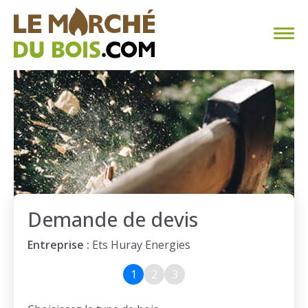
CHAUFFAGE AU BOIS
FAQ
CALCULER SA CONSOMMATION
TROUVER SON FOURNISSEUR
Demande de devis
BLOG
Entreprise :
Ets Huray Energies
ESPACE PRO
1
2
3