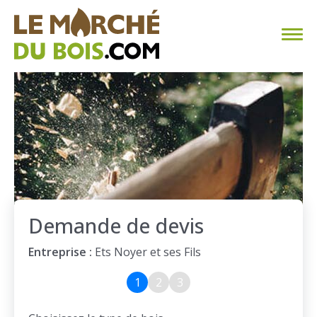
CHAUFFAGE AU BOIS
FAQ
CALCULER SA CONSOMMATION
TROUVER SON FOURNISSEUR
Demande de devis
BLOG
Entreprise :
Ets Noyer et ses Fils
ESPACE PRO
1
2
3