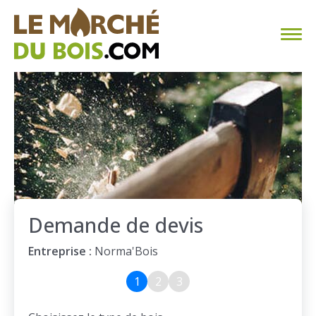
CHAUFFAGE AU BOIS
FAQ
CALCULER SA CONSOMMATION
TROUVER SON FOURNISSEUR
Demande de devis
BLOG
Entreprise :
Norma'Bois
ESPACE PRO
1
2
3