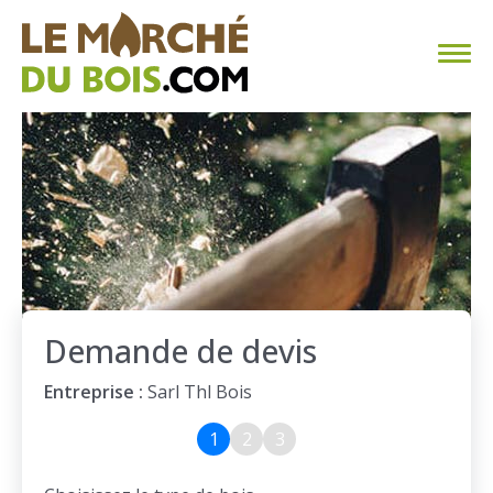
CHAUFFAGE AU BOIS
FAQ
CALCULER SA CONSOMMATION
TROUVER SON FOURNISSEUR
Demande de devis
BLOG
Entreprise :
Sarl Thl Bois
ESPACE PRO
1
2
3