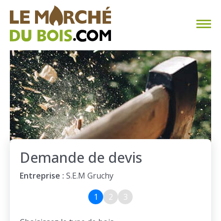
CHAUFFAGE AU BOIS
FAQ
CALCULER SA CONSOMMATION
TROUVER SON FOURNISSEUR
Demande de devis
BLOG
Entreprise :
S.E.M Gruchy
ESPACE PRO
1
2
3