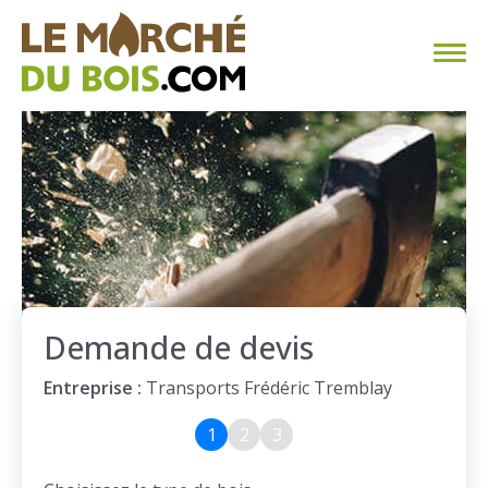
CHAUFFAGE AU BOIS
FAQ
CALCULER SA CONSOMMATION
TROUVER SON FOURNISSEUR
Demande de devis
BLOG
Entreprise :
Transports Frédéric Tremblay
ESPACE PRO
1
2
3