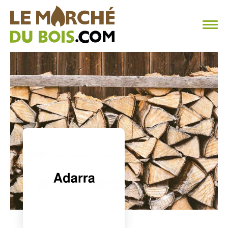
CHAUFFAGE AU BOIS
FAQ
CALCULER SA CONSOMMATION
TROUVER SON FOURNISSEUR
BLOG
ESPACE PRO