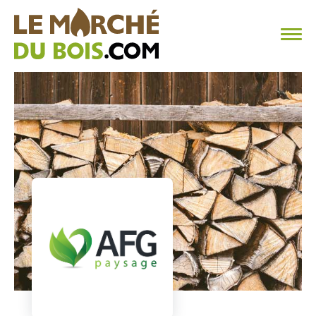
CHAUFFAGE AU BOIS
FAQ
CALCULER SA CONSOMMATION
TROUVER SON FOURNISSEUR
BLOG
ESPACE PRO