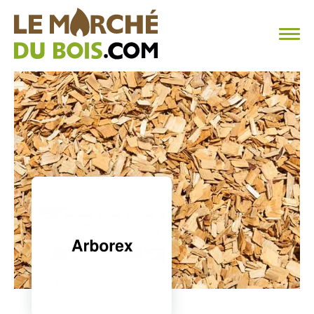
CHAUFFAGE AU BOIS
FAQ
CALCULER SA CONSOMMATION
TROUVER SON FOURNISSEUR
BLOG
ESPACE PRO