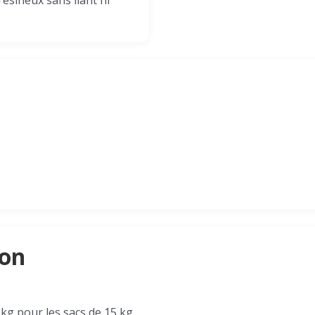
résineux sans liant ni
son
 kg pour les sacs de 15 kg