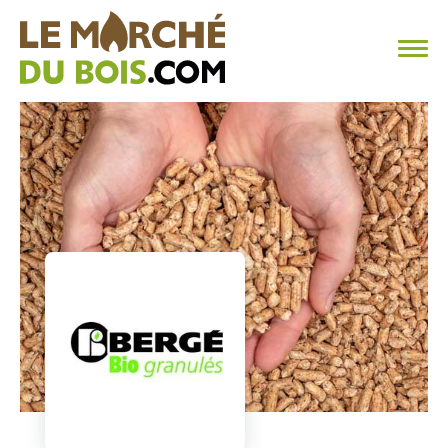
CHAUFFAGE AU BOIS
FAQ
CALCULER SA CONSOMMATION
TROUVER SON FOURNISSEUR
BLOG
ESPACE PRO