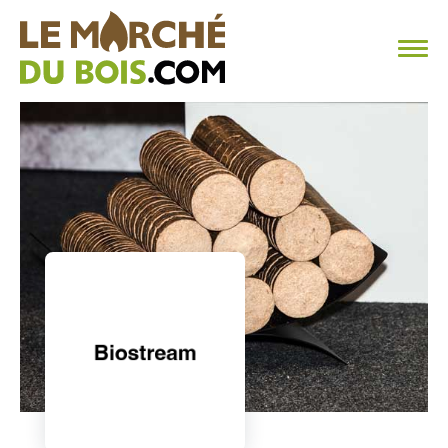
CHAUFFAGE AU BOIS
FAQ
CALCULER SA CONSOMMATION
TROUVER SON FOURNISSEUR
BLOG
ESPACE PRO