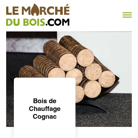
CHAUFFAGE AU BOIS
FAQ
CALCULER SA CONSOMMATION
TROUVER SON FOURNISSEUR
BLOG
ESPACE PRO