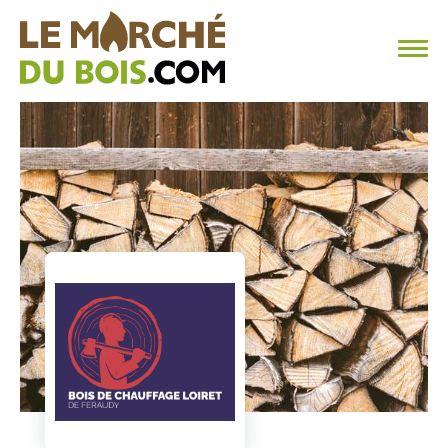
CHAUFFAGE AU BOIS
FAQ
CALCULER SA CONSOMMATION
TROUVER SON FOURNISSEUR
BLOG
ESPACE PRO