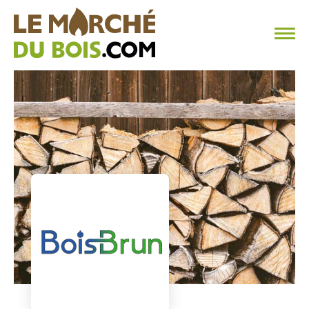
CHAUFFAGE AU BOIS
FAQ
CALCULER SA CONSOMMATION
TROUVER SON FOURNISSEUR
BLOG
ESPACE PRO