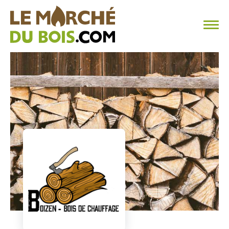
CHAUFFAGE AU BOIS
FAQ
CALCULER SA CONSOMMATION
TROUVER SON FOURNISSEUR
BLOG
ESPACE PRO