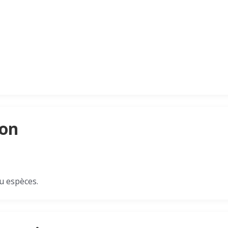
son
u espèces.