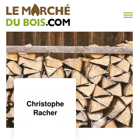
CHAUFFAGE AU BOIS
FAQ
CALCULER SA CONSOMMATION
TROUVER SON FOURNISSEUR
BLOG
ESPACE PRO