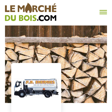
CHAUFFAGE AU BOIS
FAQ
CALCULER SA CONSOMMATION
TROUVER SON FOURNISSEUR
BLOG
ESPACE PRO