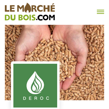
CHAUFFAGE AU BOIS
FAQ
CALCULER SA CONSOMMATION
TROUVER SON FOURNISSEUR
BLOG
ESPACE PRO