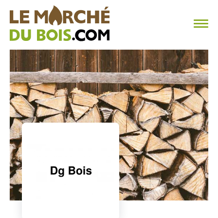
CHAUFFAGE AU BOIS
FAQ
CALCULER SA CONSOMMATION
TROUVER SON FOURNISSEUR
BLOG
ESPACE PRO