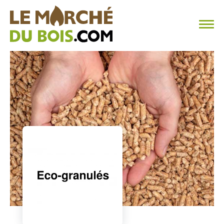
CHAUFFAGE AU BOIS
FAQ
CALCULER SA CONSOMMATION
TROUVER SON FOURNISSEUR
BLOG
ESPACE PRO