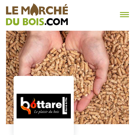
CHAUFFAGE AU BOIS
FAQ
CALCULER SA CONSOMMATION
TROUVER SON FOURNISSEUR
BLOG
ESPACE PRO