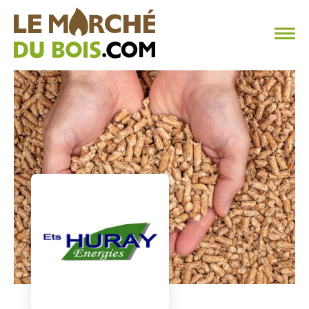
CHAUFFAGE AU BOIS
FAQ
CALCULER SA CONSOMMATION
TROUVER SON FOURNISSEUR
BLOG
ESPACE PRO