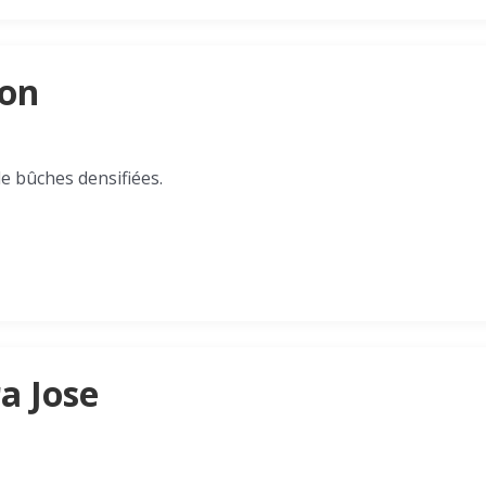
son
e bûches densifiées.
ra Jose