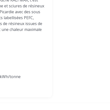
bûche KALI MAX, c’est
e et sciures de résineux
 Picardie avec des sous
s labellisées PEFC,
s de résineux issues de
st une chaleur maximale
00 kWh/tonne