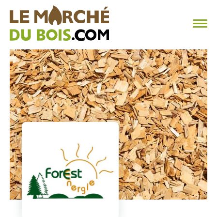
CHAUFFAGE AU BOIS
FAQ
CALCULER SA CONSOMMATION
TROUVER SON FOURNISSEUR
BLOG
ESPACE PRO