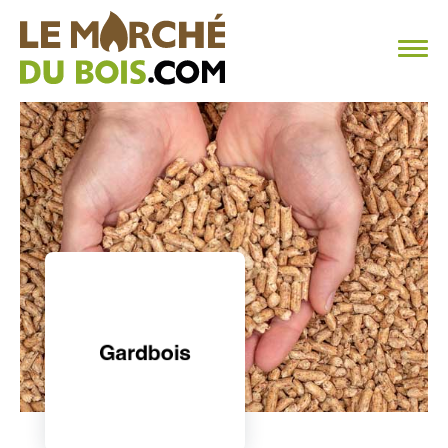
CHAUFFAGE AU BOIS
FAQ
CALCULER SA CONSOMMATION
TROUVER SON FOURNISSEUR
BLOG
ESPACE PRO