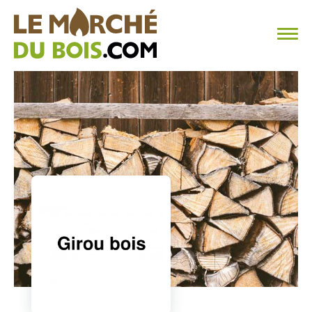
CHAUFFAGE AU BOIS
FAQ
CALCULER SA CONSOMMATION
TROUVER SON FOURNISSEUR
BLOG
ESPACE PRO