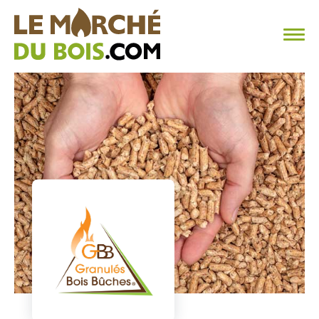
CHAUFFAGE AU BOIS
FAQ
CALCULER SA CONSOMMATION
TROUVER SON FOURNISSEUR
BLOG
ESPACE PRO