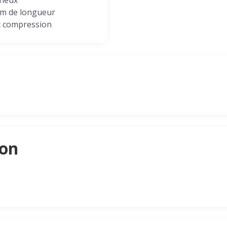
ineux
mm de longueur
et compression
son