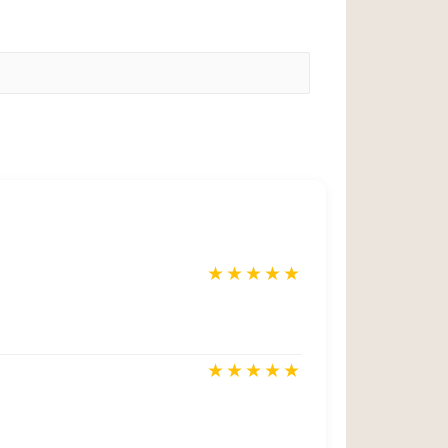
★
★
★
★
★
★
★
★
★
★