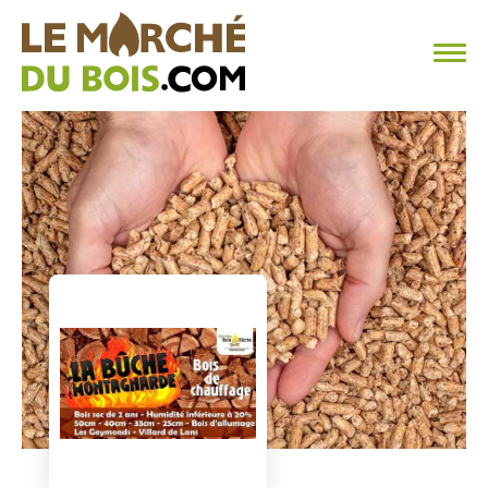
CHAUFFAGE AU BOIS
FAQ
CALCULER SA CONSOMMATION
TROUVER SON FOURNISSEUR
BLOG
ESPACE PRO