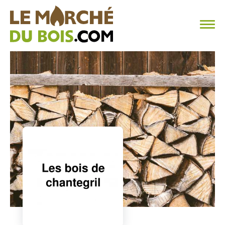
CHAUFFAGE AU BOIS
FAQ
CALCULER SA CONSOMMATION
TROUVER SON FOURNISSEUR
BLOG
ESPACE PRO