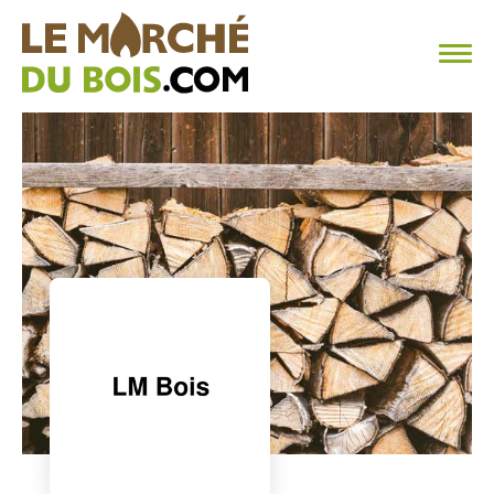
CHAUFFAGE AU BOIS
FAQ
CALCULER SA CONSOMMATION
TROUVER SON FOURNISSEUR
BLOG
ESPACE PRO