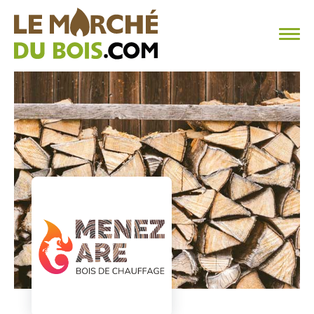
CHAUFFAGE AU BOIS
FAQ
CALCULER SA CONSOMMATION
TROUVER SON FOURNISSEUR
BLOG
ESPACE PRO