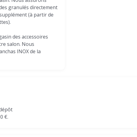
gasin. Nous assurons
 des granulés directement
supplément (à partir de
tes).
asin des accessoires
tre salon. Nous
nchas INOX de la
 dépôt
0 €.