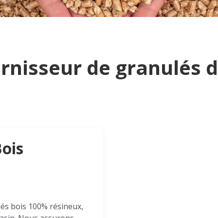
rnisseur de granulés d
Bois
s bois 100% résineux,