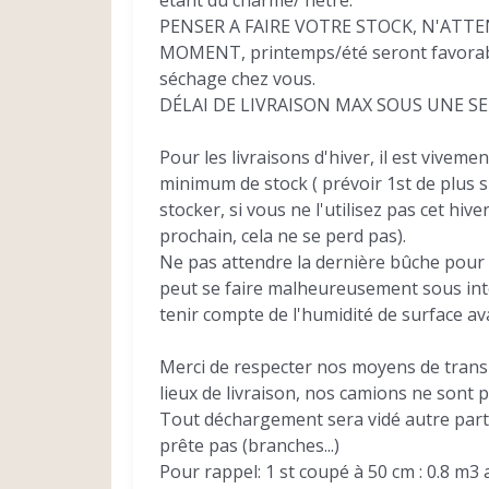
étant du charme/ hêtre.
PENSER A FAIRE VOTRE STOCK, N'ATTE
MOMENT, printemps/été seront favorabl
séchage chez vous.
DÉLAI DE LIVRAISON MAX SOUS UNE S
Pour les livraisons d'hiver, il est vivemen
minimum de stock ( prévoir 1st de plus s
stocker, si vous ne l'utilisez pas cet hive
prochain, cela ne se perd pas).
Ne pas attendre la dernière bûche pour
peut se faire malheureusement sous int
tenir compte de l'humidité de surface avan
Merci de respecter nos moyens de trans
lieux de livraison, nos camions ne sont 
Tout déchargement sera vidé autre part s
prête pas (branches...)
Pour rappel: 1 st coupé à 50 cm : 0.8 m3