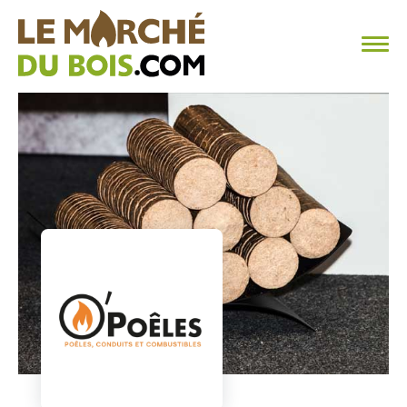
CHAUFFAGE AU BOIS
FAQ
CALCULER SA CONSOMMATION
TROUVER SON FOURNISSEUR
BLOG
ESPACE PRO