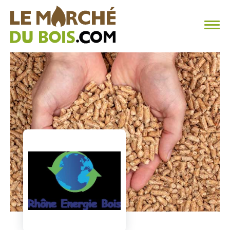
CHAUFFAGE AU BOIS
FAQ
CALCULER SA CONSOMMATION
TROUVER SON FOURNISSEUR
BLOG
ESPACE PRO