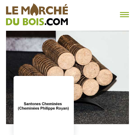
CHAUFFAGE AU BOIS
FAQ
CALCULER SA CONSOMMATION
TROUVER SON FOURNISSEUR
BLOG
ESPACE PRO